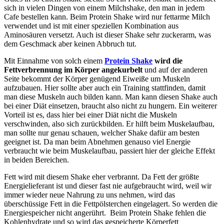
sich in vielen Dingen von einem Milchshake, den man in jedem
Cafe bestellen kann. Beim Protein Shake wird nur fettarme Milch
verwendet und ist mit einer speziellen Kombination aus
Aminosäuren versetzt. Auch ist dieser Shake sehr zuckerarm, was
dem Geschmack aber keinen Abbruch tut.
Mit Einnahme von solch einem
Protein Shake
wird die
Fettverbrennung im Körper angekurbelt
und auf der anderen
Seite bekommt der Körper genügend Eiweiße um Muskeln
aufzubauen. Hier sollte aber auch ein Training stattfinden, damit
man diese Muskeln auch bilden kann. Man kann diesen Shake auch
bei einer Diät einsetzen, braucht also nicht zu hungern. Ein weiterer
Vorteil ist es, dass hier bei einer Diät nicht die Muskeln
verschwinden, also sich zurückbilden. Er hilft beim Muskelaufbau,
man sollte nur genau schauen, welcher Shake dafür am besten
geeignet ist. Da man beim Abnehmen genauso viel Energie
verbraucht wie beim Muskelaufbau, passiert hier der gleiche Effekt
in beiden Bereichen.
Fett wird mit diesem Shake eher verbrannt. Da Fett der größte
Energielieferant ist und dieser fast nie aufgebraucht wird, weil wir
immer wieder neue Nahrung zu uns nehmen, wird das
überschüssige Fett in die Fettpölsterchen eingelagert. So werden die
Energiespeicher nicht angerührt. Beim Protein Shake fehlen die
Kohlenhydrate und so wird das gespeicherte Körperfett